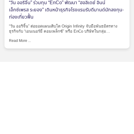
“วัน ออริจิ้น” ร่วมทุน “EnCo” พัฒนา “ฮอลิเดย์ อินน์
เอ็กซ์เพรส ระยอง” เดินหน้าธุรกิจโรงแรมรับดีมานด์นักลงทุน-
ท่องเที่ยวฟื้น
“วัน ออริจิ้น” ต่อยอดแผนเติบโต Origin Infinity จับมือพันธมิตรทาง
ธุรกิจกับ “เอนเนอร์ยี่ คอมเพล็กซ์” หรือ EnCo บริษัทในกลุ่ม…
Read More ...
Join us on social media.
Quick Links