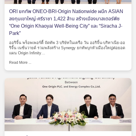
ORI ยกทัพ ONEO-BRI-Origin Nationwide ผนึก ASIAN
ลงทุนเขาใหญ่-ศรีราชา 1,422 ล้าน สร้างเมืองมาสเตอร์พีซ
“One Origin Khaoyai Well-Being City” และ “Siracha J-
Park”
ออริจิ้น พร็อพเพอร์ตี้ จัดทัพ 3 บริษัทในเครือ วัน ออริจิ้น-บริทาเนีย-ออ
ริจิ้น เนชั่นวายด์ รวมพลังสร้าง Synergy ยกทัพบุกหัวเมืองใหญ่ต่อยอด
แผน Origin Infinity…
Read More ...